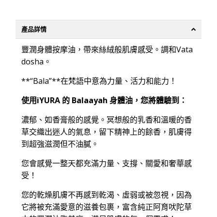
產品詳情
豐潤身體按摩油，帶來絲絨般肌膚感受。調和Vata
dosha。
**“Bala”**在梵語中意為力量、活力和能力！
使用iYURA 的 Balaayah 身體油，您將體驗到：
濃郁、如香膏般的感覺。冥想般的乳香和溫暖的香
草交織出迷人的氣息，留下精神上的餘香，肌膚得
到超強滋潤但不油膩。
您會感覺一整天都充滿力量、支撐、關愛和奢華感
受！
您的乾燥肌膚不再感到乾渴、虛弱或被忽視，因為
它將被充滿愛意的滋養包裹，富含純正阿育吠陀草