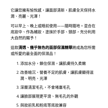
它讓您擁有愉悅感，讓面部清新，肌膚全天保持水
潤、亮麗、光澤！
可以早上、晚上或睡前使用——隨時隨地。混合在
底妝中、作為補妝，塗抹於手部、頸部，充分利用
大自然的賜予！
這款
清透、幾乎無色的面部保濕精華
將成為您所需
或所愛的最全面的保濕品！
添加水分，鎖住保濕，讓肌膚持久柔嫩
改善暗沉、營養不足的肌膚，讓肌膚顯得滋
潤、明亮、光澤
深層清潔毛孔，不會堵塞毛孔
讓臉部展現更平滑、無毛孔的外觀
與妝前乳和粉底等底妝兼容