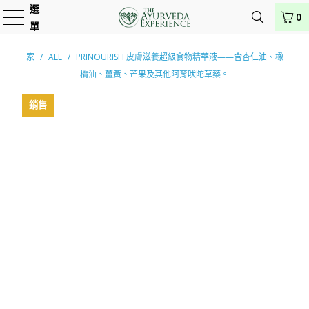
選
0
單
家
/
ALL
/
PRINOURISH 皮膚滋養超級食物精華液——含杏仁油、橄
欖油、薑黃、芒果及其他阿育吠陀草藥。
銷售