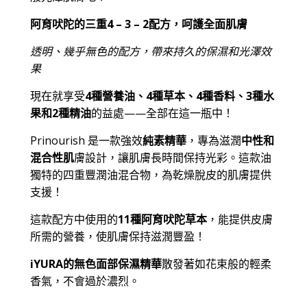
阿育吠陀的三重4 – 3 – 2配方，呵護全面肌膚
透明、幾乎無色的配方，帶來持久的保濕和光澤效
果
現在就享受
4種營養油、4種草本、4種香料、3種水
果和2種精油
的益處——全部在這一瓶中！
Prinourish 是一款強效
純素精華
，專為滋潤
中性和
混合性肌
膚設計，讓肌膚長時間保持光彩。這款油
獨特的四重豐潤油混合物，為乾燥脫皮的肌膚提供
支援！
這款配方中使用的
11種阿育吠陀草本
，能提供皮膚
所需的營養，使肌膚保持滋潤豐盈！
iYURA的無色面部保濕精華
散發著如花束般的輕柔
香氣，不會過於濃烈。